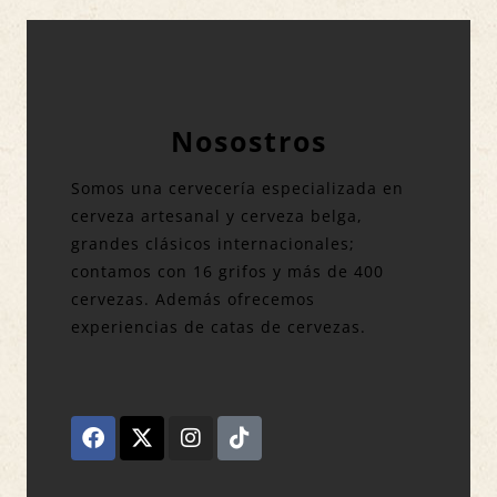
Nosostros
Somos una cervecería especializada en
cerveza artesanal y cerveza belga,
grandes clásicos internacionales;
contamos con 16 grifos y más de 400
cervezas. Además ofrecemos
experiencias de catas de cervezas.