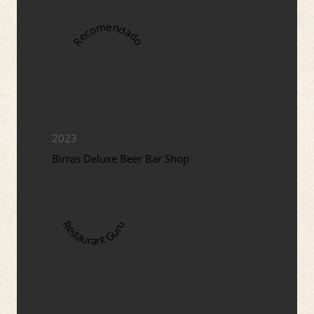
Recomendado
2023
Birras Deluxe Beer Bar Shop
Restaurant Guru