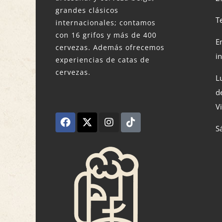
grandes clásicos
T
internacionales; contamos
con 16 grifos y más de 400
E
cervezas. Además ofrecemos
i
experiencias de catas de
cervezas.
L
d
V
S