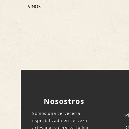
VINOS
Nosostros
Somos una cervecería
P
especializada en cerveza
artesanal y cerveza belga,
2