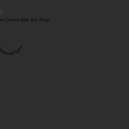
23
ras Deluxe Beer Bar Shop
staurant Guru