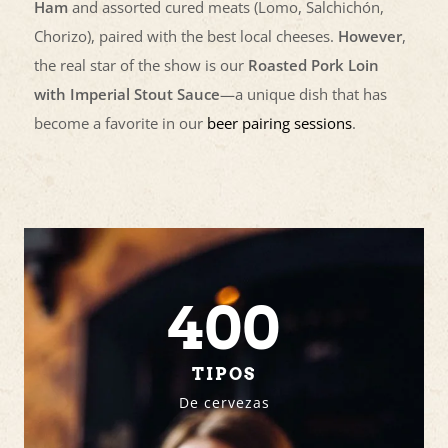
Ham
and assorted cured meats (Lomo, Salchichón,
Chorizo), paired with the best local cheeses.
However
,
the real star of the show is our
Roasted Pork Loin
with Imperial Stout Sauce
—a unique dish that has
become a favorite in our
beer pairing sessions
.
400
TIPOS
De cervezas