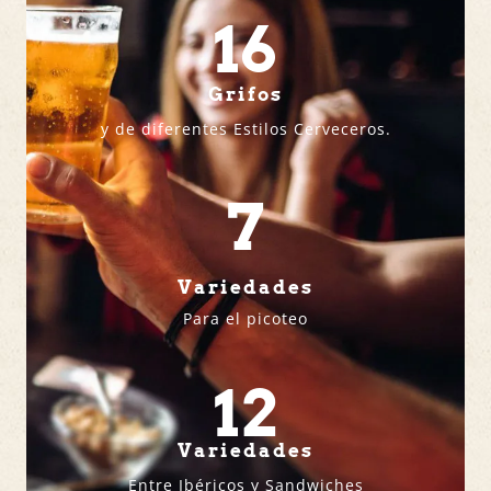
16
Grifos
y de diferentes Estilos Cerveceros.
7
Variedades
Para el picoteo
12
Variedades
Entre Ibéricos y Sandwiches