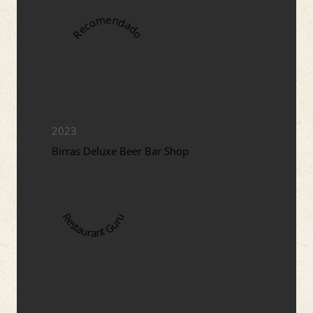
Recomendado
2023
Birras Deluxe Beer Bar Shop
Restaurant Guru