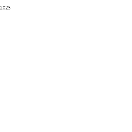
2023
Birras Deluxe