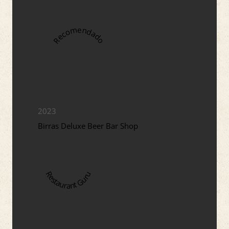
Recomendado
2023
Birras Deluxe Beer Bar Shop
Restaurant Guru