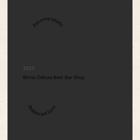
Recomendado
2023
Birras Deluxe Beer Bar Shop
Restaurant Guru